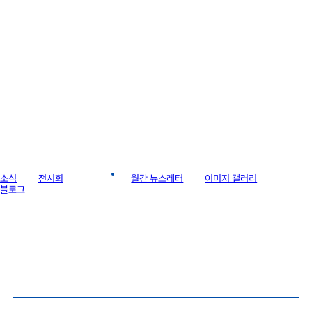
라이브러리
소식
전시회
게시판
월간 뉴스레터
이미지 갤러리
블로그