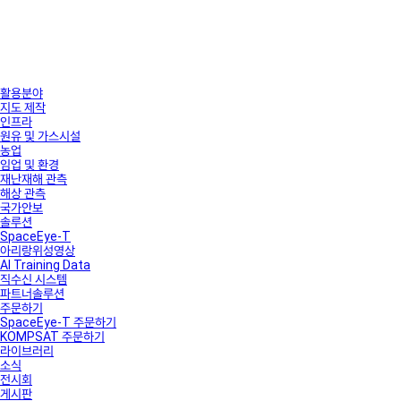
활용분야
지도 제작
인프라
원유 및 가스시설
농업
임업 및 환경
재난재해 관측
해상 관측
국가안보
솔루션
SpaceEye-T
아리랑위성영상
AI Training Data
직수신 시스템
파트너솔루션
주문하기
SpaceEye-T 주문하기
KOMPSAT 주문하기
라이브러리
소식
전시회
게시판