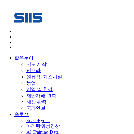
활용분야
지도 제작
인프라
원유 및 가스시설
농업
임업 및 환경
재난재해 관측
해상 관측
국가안보
솔루션
SpaceEye-T
아리랑위성영상
AI Training Data