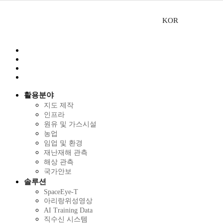
KOR
활용분야
지도 제작
인프라
원유 및 가스시설
농업
임업 및 환경
재난재해 관측
해상 관측
국가안보
솔루션
SpaceEye-T
아리랑위성영상
AI Training Data
직수신 시스템