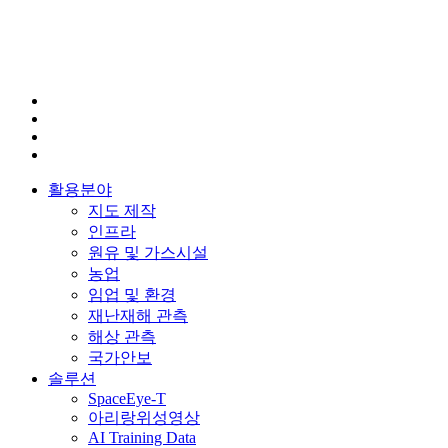
활용분야
지도 제작
인프라
원유 및 가스시설
농업
임업 및 환경
재난재해 관측
해상 관측
국가안보
솔루션
SpaceEye-T
아리랑위성영상
AI Training Data