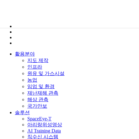
활용분야
지도 제작
인프라
원유 및 가스시설
농업
임업 및 환경
재난재해 관측
해상 관측
국가안보
솔루션
SpaceEye-T
아리랑위성영상
AI Training Data
직수신 시스템