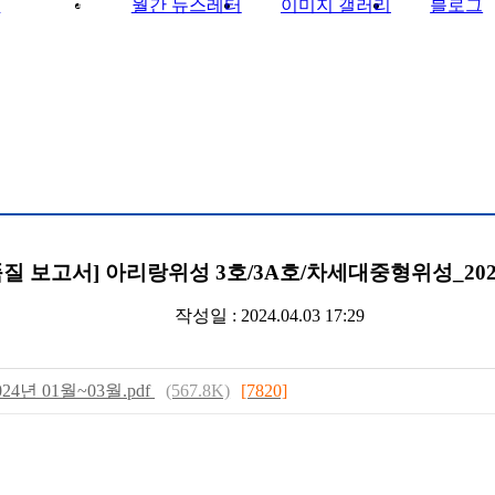
회
게시판
월간 뉴스레터
이미지 갤러리
블로그
질 보고서] 아리랑위성 3호/3A호/차세대중형위성_202
작성일 : 2024.04.03 17:29
년 01월~03월.pdf
(567.8K)
[7820]