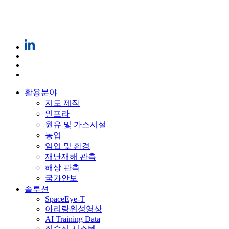
활용분야
지도 제작
인프라
원유 및 가스시설
농업
임업 및 환경
재난재해 관측
해상 관측
국가안보
솔루션
SpaceEye-T
아리랑위성영상
AI Training Data
직수신 시스템