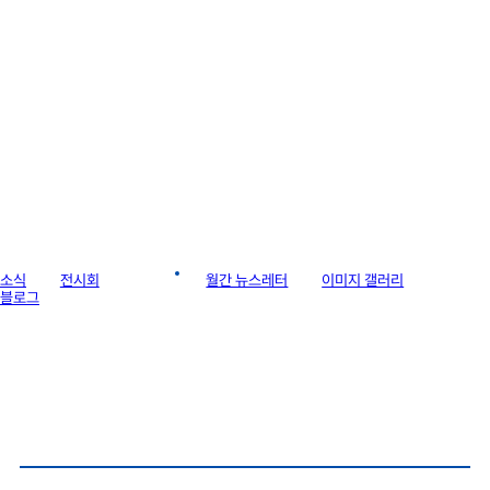
라이브러리
소식
전시회
게시판
월간 뉴스레터
이미지 갤러리
블로그