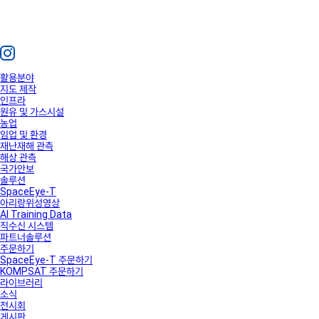
활용분야
지도 제작
인프라
원유 및 가스시설
농업
임업 및 환경
재난재해 관측
해상 관측
국가안보
솔루션
SpaceEye-T
아리랑위성영상
AI Training Data
직수신 시스템
파트너솔루션
주문하기
SpaceEye-T 주문하기
KOMPSAT 주문하기
라이브러리
소식
전시회
게시판