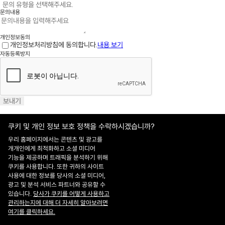
문의내용
개인정보동의
개인정보처리방침에 동의합니다.
내용 보기
자동등록방지
보내기
쿠키 및 개인 정보 보호 정책을 수락하시겠습니까?
우리 홈페이지에서는 콘텐츠 및 광고를
개개인에게 최적화하고 소셜 미디어
기능을 제공하며 트래픽을 분석하기 위해
홈페이지 이용약관
·
개인정보처리방침
쿠키를 사용합니다. 또한 귀하의 사이트
ADDRESS : 대전 유성구 유성대로 1628번길 21 ㈜쎄트렉아이 3층
TEL : 042-
사용에 대한 정보를 당사의 소셜 미디어,
341-0401
광고 및 분석 서비스 파트너와 공유할 수
Copyright 2025 SIIS. All rights reserved.
Admin
있습니다.
당사가 쿠키를 어떻게 사용하고
FAMILY SITE
관리하는지에 대해 더 자세히 알아보려면
Satrec Initiative
여기를 클릭하세요.
SI Analytics