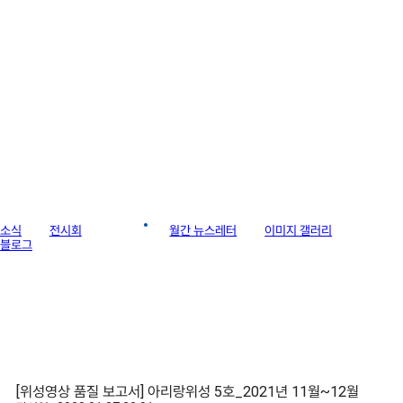
라이브러리
소식
전시회
게시판
월간 뉴스레터
이미지 갤러리
블로그
[위성영상 품질 보고서] 아리랑위성 5호_2021년 11월~12월