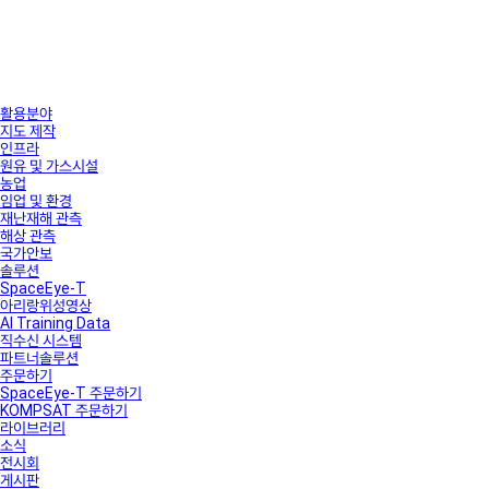
활용분야
지도 제작
인프라
원유 및 가스시설
농업
임업 및 환경
재난재해 관측
해상 관측
국가안보
솔루션
SpaceEye-T
아리랑위성영상
AI Training Data
직수신 시스템
파트너솔루션
주문하기
SpaceEye-T 주문하기
KOMPSAT 주문하기
라이브러리
소식
전시회
게시판