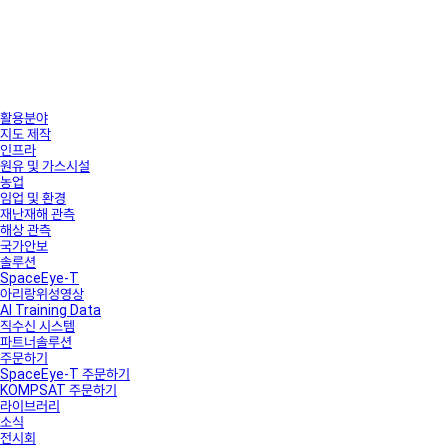
활용분야
지도 제작
인프라
원유 및 가스시설
농업
임업 및 환경
재난재해 관측
해상 관측
국가안보
솔루션
SpaceEye-T
아리랑위성영상
AI Training Data
직수신 시스템
파트너솔루션
주문하기
SpaceEye-T 주문하기
KOMPSAT 주문하기
라이브러리
소식
전시회