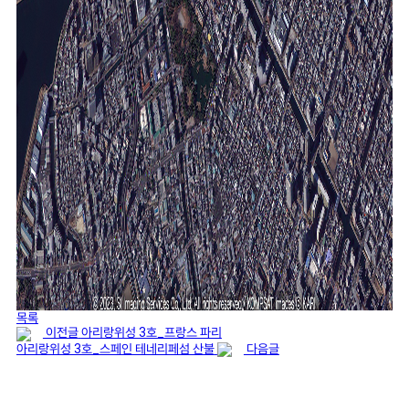
목록
이전글
아리랑위성 3호_프랑스 파리
아리랑위성 3호_스페인 테네리페섬 산불
다음글