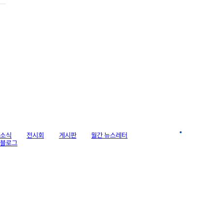
라이브러리
소식
전시회
게시판
월간 뉴스레터
이미지 갤러리
블로그