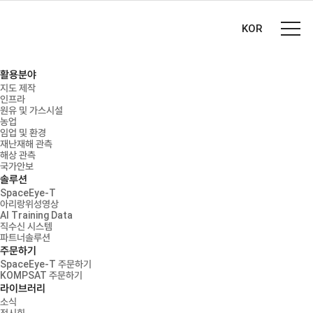
KOR
활용분야
지도 제작
인프라
원유 및 가스시설
농업
임업 및 환경
재난재해 관측
해상 관측
국가안보
솔루션
SpaceEye-T
아리랑위성영상
AI Training Data
직수신 시스템
파트너솔루션
주문하기
SpaceEye-T 주문하기
KOMPSAT 주문하기
라이브러리
소식