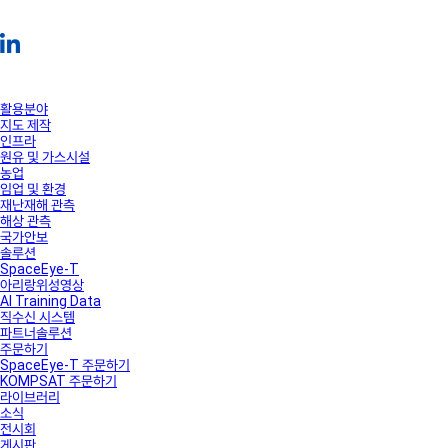
활용분야
지도 제작
인프라
원유 및 가스시설
농업
임업 및 환경
재난재해 관측
해상 관측
국가안보
솔루션
SpaceEye-T
아리랑위성영상
AI Training Data
직수신 시스템
파트너솔루션
주문하기
SpaceEye-T 주문하기
KOMPSAT 주문하기
라이브러리
소식
전시회
게시판