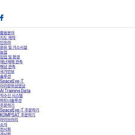
활용분야
지도 제작
인프라
원유 및 가스시설
농업
임업 및 환경
재난재해 관측
해상 관측
국가안보
솔루션
SpaceEye-T
아리랑위성영상
AI Training Data
직수신 시스템
파트너솔루션
주문하기
SpaceEye-T 주문하기
KOMPSAT 주문하기
라이브러리
소식
전시회
게시판