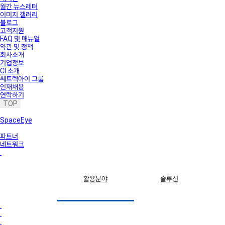
월간 뉴스레터
이미지 갤러리
블로그
고객지원
FAQ 및 매뉴얼
약관 및 정책
회사소개
기업정보
CI 소개
쎄트렉아이 그룹
인재채용
연락하기
TOP
SpaceEye
파트너
네트워크
활용분야
솔루션