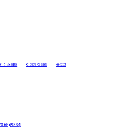
간 뉴스레터
이미지 갤러리
블로그
70.6K)
[9834]