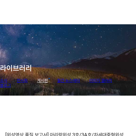
라이브러리
소식
전시회
게시판
월간 뉴스레터
이미지 갤러리
블로그
[위성영상 품질 보고서] 아리랑위성 3호/3A호/차세대중형위성