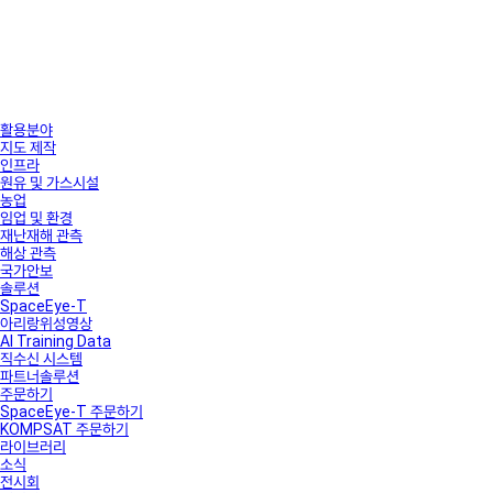
활용분야
지도 제작
인프라
원유 및 가스시설
농업
임업 및 환경
재난재해 관측
해상 관측
국가안보
솔루션
SpaceEye-T
아리랑위성영상
AI Training Data
직수신 시스템
파트너솔루션
주문하기
SpaceEye-T 주문하기
KOMPSAT 주문하기
라이브러리
소식
전시회