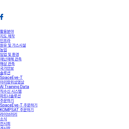
활용분야
지도 제작
인프라
원유 및 가스시설
농업
임업 및 환경
재난재해 관측
해상 관측
국가안보
솔루션
SpaceEye-T
아리랑위성영상
AI Training Data
직수신 시스템
파트너솔루션
주문하기
SpaceEye-T 주문하기
KOMPSAT 주문하기
라이브러리
소식
전시회
게시판