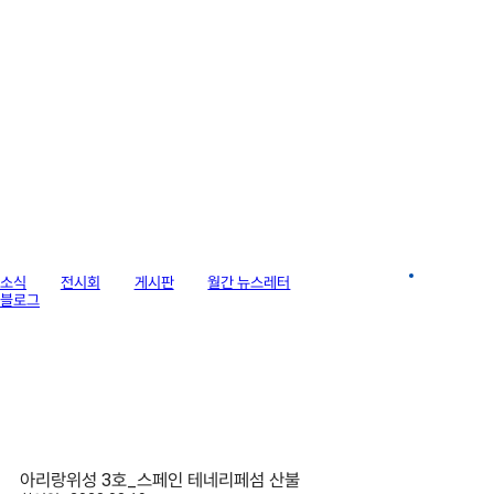
라이브러리
소식
전시회
게시판
월간 뉴스레터
이미지 갤러리
블로그
아리랑위성 3호_스페인 테네리페섬 산불