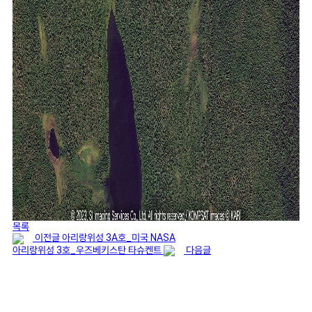
목록
이전글
아리랑위성 3A호_미국 NASA
아리랑위성 3호_우즈베키스탄 타슈켄트
다음글