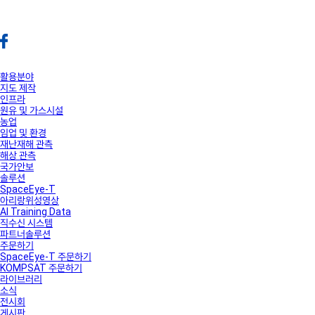
활용분야
지도 제작
인프라
원유 및 가스시설
농업
임업 및 환경
재난재해 관측
해상 관측
국가안보
솔루션
SpaceEye-T
아리랑위성영상
AI Training Data
직수신 시스템
파트너솔루션
주문하기
SpaceEye-T 주문하기
KOMPSAT 주문하기
라이브러리
소식
전시회
게시판