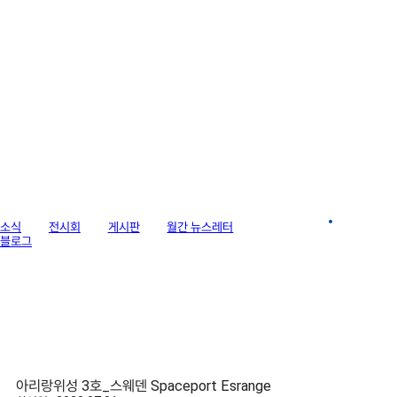
라이브러리
소식
전시회
게시판
월간 뉴스레터
이미지 갤러리
블로그
아리랑위성 3호_스웨덴 Spaceport Esrange