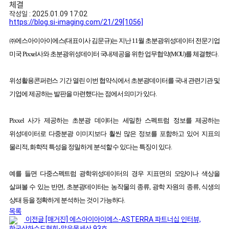
체결
작성일 : 2025.01.09 17:02
https://blog.si-imaging.com/21/29
[1056]
㈜에스아이아이에스
(
대표이사 김문규
)
는 지난
11
월 초분광위성데이터 전문기업
미국
Pixxel
사와 초분광위성데이터 국내제공을 위한 업무협약
(MOU)
를 체결했다
.
위성활용콘퍼런스 기간 열린 이번 협약식에서 초분광데이터를 국내 관련기관 및
기업에 제공하는 발판을 마련했다는 점에서 의미가 있다
.
Pixxel
사가 제공하는 초분광 데이터는 세밀한 스펙트럼 정보를 제공하는
위성데이터로 다중분광 이미지보다 훨씬 많은 정보를 포함하고 있어 지표의
물리적
,
화학적 특성을 정밀하게 분석할 수 있다는 특징이 있다
.
예를 들면 다중스펙트럼 광학위성데이터의 경우 지표면의 모양이나 색상을
살펴볼 수 있는 반면
,
초분광데이터는 농작물의 종류
,
광학 자원의 종류
,
식생의
상태 등을 정확하게 분석하는 것이 가능하다
.
목록
이전글
[매거진] 에스아이아이에스-ASTERRA 파트너십 인터뷰,
한국상하수도협회-맑은물세상 93호