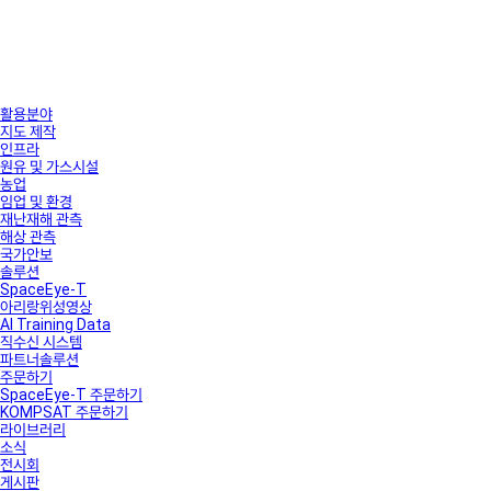
활용분야
지도 제작
인프라
원유 및 가스시설
농업
임업 및 환경
재난재해 관측
해상 관측
국가안보
솔루션
SpaceEye-T
아리랑위성영상
AI Training Data
직수신 시스템
파트너솔루션
주문하기
SpaceEye-T 주문하기
KOMPSAT 주문하기
라이브러리
소식
전시회
게시판