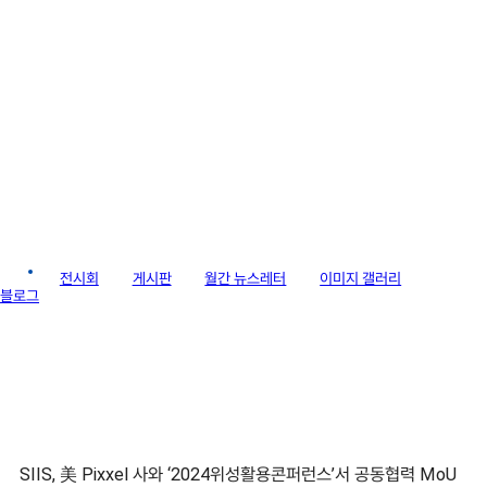
라이브러리
소식
전시회
게시판
월간 뉴스레터
이미지 갤러리
블로그
SIIS, 美 Pixxel 사와 ‘2024위성활용콘퍼런스’서 공동협력 MoU