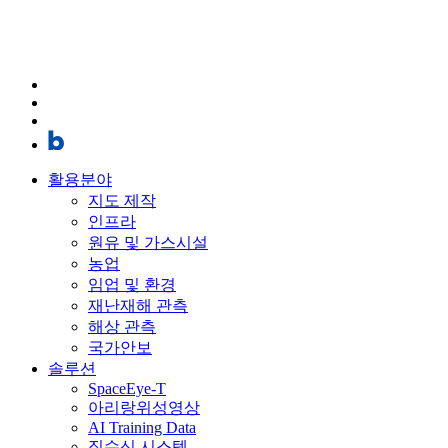
활용분야
지도 제작
인프라
원유 및 가스시설
농업
임업 및 환경
재난재해 관측
해상 관측
국가안보
솔루션
SpaceEye-T
아리랑위성영상
AI Training Data
직수신 시스템