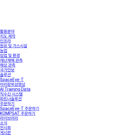
활용분야
지도 제작
인프라
원유 및 가스시설
농업
임업 및 환경
재난재해 관측
해상 관측
국가안보
솔루션
SpaceEye-T
아리랑위성영상
AI Training Data
직수신 시스템
파트너솔루션
주문하기
SpaceEye-T 주문하기
KOMPSAT 주문하기
라이브러리
소식
전시회
게시판