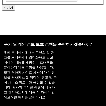
보내기
홈페이지 이용약관
·
개인정보처리방침
쿠키 및 개인 정보 보호 정책을 수락하시겠습니까?
ADDRESS : 대전 유성구 유성대로 1628번길 21 ㈜쎄트렉아이
우리 홈페이지에서는 콘텐츠 및 광
3층
TEL : 042-341-0401
고를 개개인에게 최적화하고 소셜
미디어 기능을 제공하며 트래픽을
Copyright 2025 SIIS. All rights reserved.
Admin
분석하기 위해 쿠키를 사용합니다.
FAMILY SITE
또한 귀하의 사이트 사용에 대한 정
보를 당사의 소셜 미디어, 광고 및 분
Satrec Initiative
석 서비스 파트너와 공유할 수 있습
SI Analytics
니다.
당사가 쿠키를 어떻게 사용하
고 관리하는지에 대해 더 자세히 알
아보려면 여기를 클릭하세요.
ISO 9001:2015