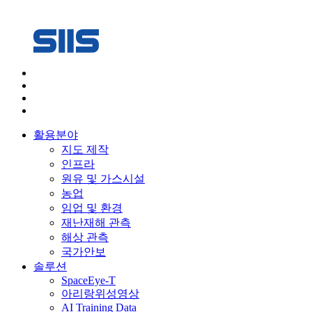
활용분야
지도 제작
인프라
원유 및 가스시설
농업
임업 및 환경
재난재해 관측
해상 관측
국가안보
솔루션
SpaceEye-T
아리랑위성영상
AI Training Data