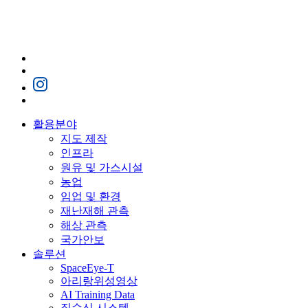
활용분야
지도 제작
인프라
원유 및 가스시설
농업
임업 및 환경
재난재해 관측
해상 관측
국가안보
솔루션
SpaceEye-T
아리랑위성영상
AI Training Data
직수신 시스템