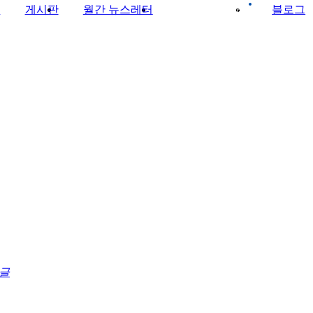
회
게시판
월간 뉴스레터
이미지 갤러리
블로그
글