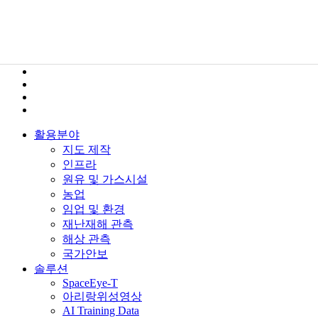
활용분야
지도 제작
인프라
원유 및 가스시설
농업
임업 및 환경
재난재해 관측
해상 관측
국가안보
솔루션
SpaceEye-T
아리랑위성영상
AI Training Data