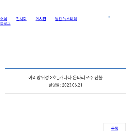
라이브러리
소식
전시회
게시판
월간 뉴스레터
이미지 갤러리
블로그
아리랑위성 3호_캐나다 온타리오주 산불
촬영일 : 2023.06.21
목록