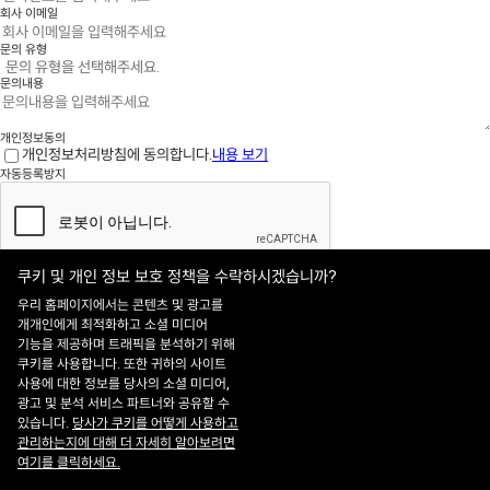
회사 이메일
문의 유형
문의내용
개인정보동의
개인정보처리방침에 동의합니다.
내용 보기
자동등록방지
쿠키 및 개인 정보 보호 정책을 수락하시겠습니까?
보내기
우리 홈페이지에서는 콘텐츠 및 광고를
개개인에게 최적화하고 소셜 미디어
기능을 제공하며 트래픽을 분석하기 위해
홈페이지 이용약관
·
개인정보처리방침
쿠키를 사용합니다. 또한 귀하의 사이트
ADDRESS : 대전 유성구 유성대로 1628번길 21 ㈜쎄트렉아이 3층
TEL : 042-
사용에 대한 정보를 당사의 소셜 미디어,
341-0401
광고 및 분석 서비스 파트너와 공유할 수
Copyright 2025 SIIS. All rights reserved.
Admin
있습니다.
당사가 쿠키를 어떻게 사용하고
FAMILY SITE
관리하는지에 대해 더 자세히 알아보려면
Satrec Initiative
여기를 클릭하세요.
SI Analytics