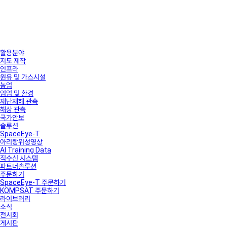
활용분야
지도 제작
인프라
원유 및 가스시설
농업
임업 및 환경
재난재해 관측
해상 관측
국가안보
솔루션
SpaceEye-T
아리랑위성영상
AI Training Data
직수신 시스템
파트너솔루션
주문하기
SpaceEye-T 주문하기
KOMPSAT 주문하기
라이브러리
소식
전시회
게시판