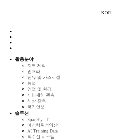
KOR
활용분야
지도 제작
인프라
원유 및 가스시설
농업
임업 및 환경
재난재해 관측
해상 관측
국가안보
솔루션
SpaceEye-T
아리랑위성영상
AI Training Data
직수신 시스템