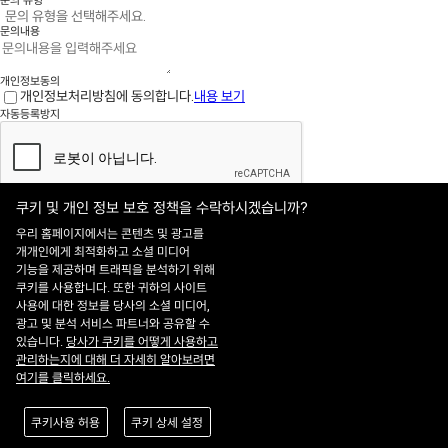
문의내용
개인정보동의
개인정보처리방침에 동의합니다.
내용 보기
자동등록방지
쿠키 및 개인 정보 보호 정책을 수락하시겠습니까?
보내기
우리 홈페이지에서는 콘텐츠 및 광고를
개개인에게 최적화하고 소셜 미디어
기능을 제공하며 트래픽을 분석하기 위해
홈페이지 이용약관
·
개인정보처리방침
쿠키를 사용합니다. 또한 귀하의 사이트
ADDRESS : 대전 유성구 유성대로 1628번길 21 ㈜쎄트렉아이 3층
TEL : 042-
사용에 대한 정보를 당사의 소셜 미디어,
341-0401
광고 및 분석 서비스 파트너와 공유할 수
Copyright 2025 SIIS. All rights reserved.
Admin
있습니다.
당사가 쿠키를 어떻게 사용하고
FAMILY SITE
관리하는지에 대해 더 자세히 알아보려면
Satrec Initiative
여기를 클릭하세요.
SI Analytics
ISO 9001:2015
쿠키사용 허용
쿠키 상세 설정
KAB-QC-34