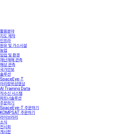
활용분야
지도 제작
인프라
원유 및 가스시설
농업
임업 및 환경
재난재해 관측
해상 관측
국가안보
솔루션
SpaceEye-T
아리랑위성영상
AI Training Data
직수신 시스템
파트너솔루션
주문하기
SpaceEye-T 주문하기
KOMPSAT 주문하기
라이브러리
소식
전시회
게시판