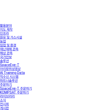
활용분야
지도 제작
인프라
원유 및 가스시설
농업
임업 및 환경
재난재해 관측
해상 관측
국가안보
솔루션
SpaceEye-T
아리랑위성영상
AI Training Data
직수신 시스템
파트너솔루션
주문하기
SpaceEye-T 주문하기
KOMPSAT 주문하기
라이브러리
소식
전시회
게시판