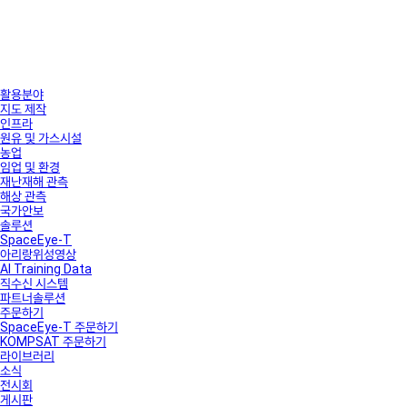
활용분야
지도 제작
인프라
원유 및 가스시설
농업
임업 및 환경
재난재해 관측
해상 관측
국가안보
솔루션
SpaceEye-T
아리랑위성영상
AI Training Data
직수신 시스템
파트너솔루션
주문하기
SpaceEye-T 주문하기
KOMPSAT 주문하기
라이브러리
소식
전시회
게시판