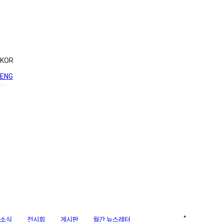
KOR
ENG
라이브러리
소식
전시회
게시판
월간 뉴스레터
이미지 갤러리