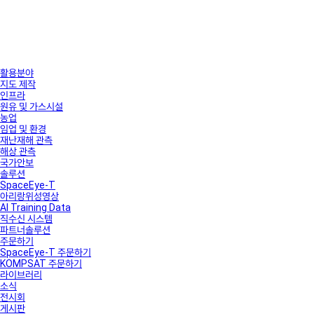
활용분야
지도 제작
인프라
원유 및 가스시설
농업
임업 및 환경
재난재해 관측
해상 관측
국가안보
솔루션
SpaceEye-T
아리랑위성영상
AI Training Data
직수신 시스템
파트너솔루션
주문하기
SpaceEye-T 주문하기
KOMPSAT 주문하기
라이브러리
소식
전시회
게시판