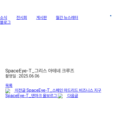
라이브러리
소식
전시회
게시판
월간 뉴스레터
이미지 갤러리
블로그
SpaceEye-T_그리스 아테네 크루즈
촬영일 : 2025.06.06
목록
이전글
SpaceEye-T_스페인 마드리드 비즈니스 지구
SpaceEye-T_덴마크 올보르그
다음글