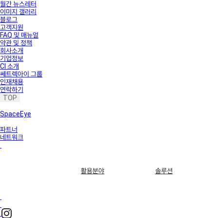
월간 뉴스레터
이미지 갤러리
블로그
고객지원
FAQ 및 매뉴얼
약관 및 정책
회사소개
기업정보
CI 소개
쎄트렉아이 그룹
인재채용
연락하기
TOP
SpaceEye
파트너
네트워크
활용분야
솔루션