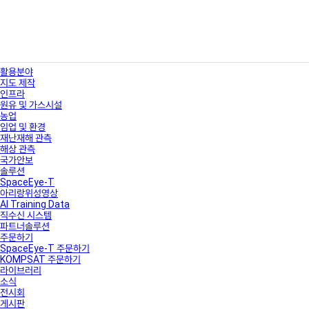
활용분야
지도 제작
인프라
원유 및 가스시설
농업
임업 및 환경
재난재해 관측
해상 관측
국가안보
솔루션
SpaceEye-T
아리랑위성영상
AI Training Data
직수신 시스템
파트너솔루션
주문하기
SpaceEye-T 주문하기
KOMPSAT 주문하기
라이브러리
소식
전시회
게시판