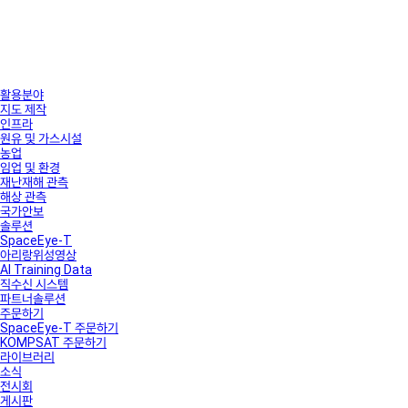
활용분야
지도 제작
인프라
원유 및 가스시설
농업
임업 및 환경
재난재해 관측
해상 관측
국가안보
솔루션
SpaceEye-T
아리랑위성영상
AI Training Data
직수신 시스템
파트너솔루션
주문하기
SpaceEye-T 주문하기
KOMPSAT 주문하기
라이브러리
소식
전시회
게시판