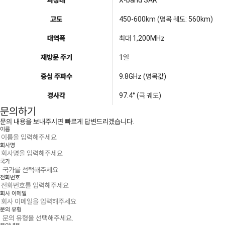
고도
450-600km (명목 궤도: 560km)
대역폭
최대 1,200MHz
재방문 주기
1일
중심 주파수
9.8GHz (명목값)
경사각
97.4° (극 궤도)
문의하기
문의 내용을 보내주시면 빠르게 답변드리겠습니다.
이름
회사명
국가
전화번호
회사 이메일
문의 유형