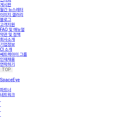
게시판
월간 뉴스레터
이미지 갤러리
블로그
고객지원
FAQ 및 매뉴얼
약관 및 정책
회사소개
기업정보
CI 소개
쎄트렉아이 그룹
인재채용
연락하기
TOP
SpaceEye
파트너
네트워크