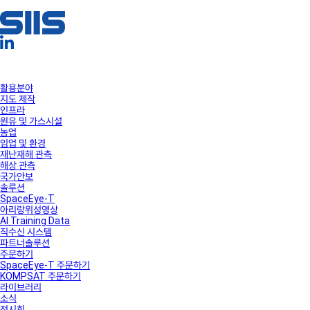
활용분야
지도 제작
인프라
원유 및 가스시설
농업
임업 및 환경
재난재해 관측
해상 관측
국가안보
솔루션
SpaceEye-T
아리랑위성영상
AI Training Data
직수신 시스템
파트너솔루션
주문하기
SpaceEye-T 주문하기
KOMPSAT 주문하기
라이브러리
소식
전시회