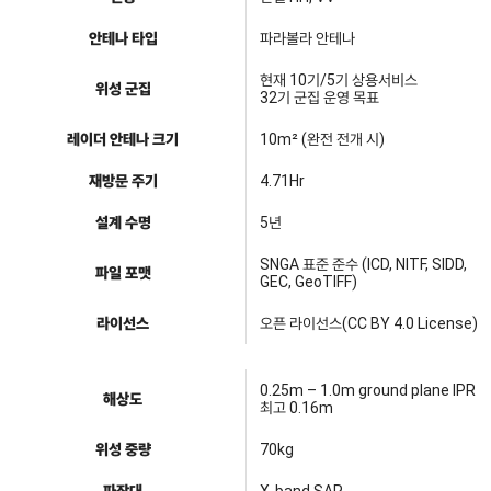
안테나 타입
파라볼라 안테나
현재 10기/5기 상용서비스
위성 군집
32기 군집 운영 목표
레이더 안테나 크기
10m² (완전 전개 시)
재방문 주기
4.71Hr
설계 수명
5년
SNGA 표준 준수 (ICD, NITF, SIDD,
파일 포맷
GEC, GeoTIFF)
라이선스
오픈 라이선스(CC BY 4.0 License)
0.25m – 1.0m ground plane IPR
해상도
최고 0.16m
위성 중량
70kg
파장대
X-band SAR