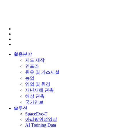
활용분야
지도 제작
인프라
원유 및 가스시설
농업
임업 및 환경
재난재해 관측
해상 관측
국가안보
솔루션
SpaceEye-T
아리랑위성영상
AI Training Data