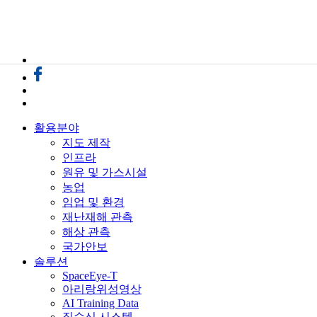
활용분야
지도 제작
인프라
원유 및 가스시설
농업
임업 및 환경
재난재해 관측
해상 관측
국가안보
솔루션
SpaceEye-T
아리랑위성영상
AI Training Data
직수신 시스템