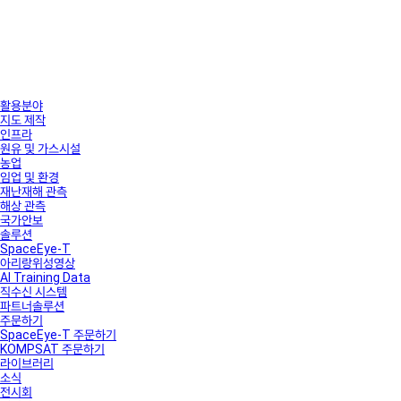
활용분야
지도 제작
인프라
원유 및 가스시설
농업
임업 및 환경
재난재해 관측
해상 관측
국가안보
솔루션
SpaceEye-T
아리랑위성영상
AI Training Data
직수신 시스템
파트너솔루션
주문하기
SpaceEye-T 주문하기
KOMPSAT 주문하기
라이브러리
소식
전시회