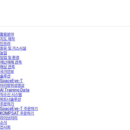
활용분야
지도 제작
인프라
원유 및 가스시설
농업
임업 및 환경
재난재해 관측
해상 관측
국가안보
솔루션
SpaceEye-T
아리랑위성영상
AI Training Data
직수신 시스템
파트너솔루션
주문하기
SpaceEye-T 주문하기
KOMPSAT 주문하기
라이브러리
소식
전시회