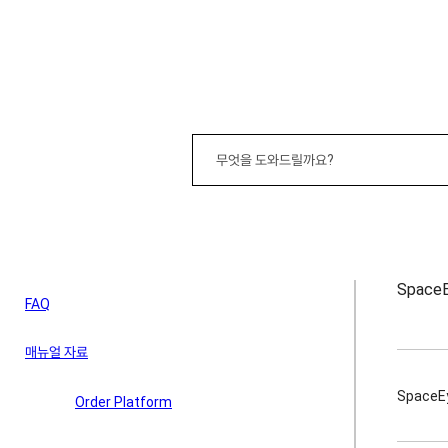
Space
FAQ
매뉴얼 자료
SpaceEye-T
SpaceE
Order Platform
KOMPSAT