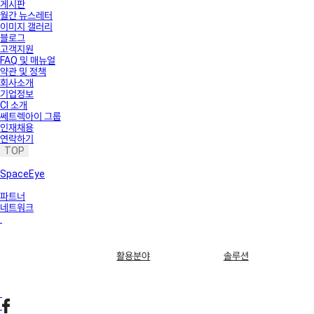
게시판
월간 뉴스레터
이미지 갤러리
블로그
고객지원
FAQ 및 매뉴얼
약관 및 정책
회사소개
기업정보
CI 소개
쎄트렉아이 그룹
인재채용
연락하기
TOP
SpaceEye
파트너
네트워크
활용분야
솔루션