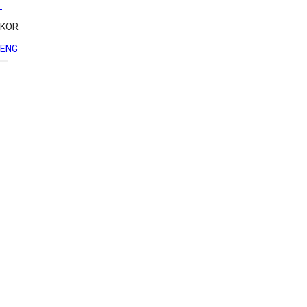
KOR
ENG
FAQ & Manuals
FAQ 및 매뉴